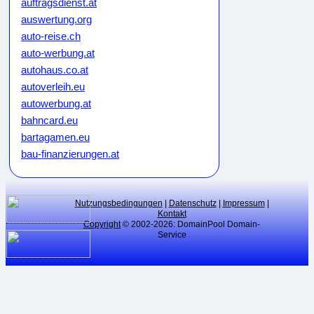
auftragsdienst.at
auswertung.org
auto-reise.ch
auto-werbung.at
autohaus.co.at
autoverleih.eu
autowerbung.at
bahncard.eu
bartagamen.eu
bau-finanzierungen.at
bauunternehmen.eu
bikeweb.de
bluecard.at
Nutzungsbedingungen
|
Datenschutz
|
Impressum
|
Kontakt
blumenkauf.at
Copyright
© 2002-2026: DomainPool Domain-
Service
blumenpflege.eu
börsenmakler.eu
botendienste.at
branchen-verzeichnis.at
cardgame.at