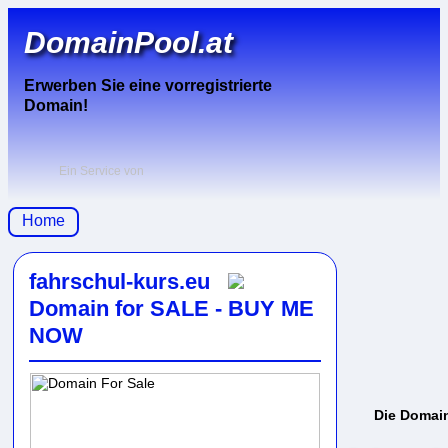
DomainPool.at
Erwerben Sie eine vorregistrierte
Domain!
Ein Service von
Home
fahrschul-kurs.eu
Domain for SALE - BUY ME
NOW
Die Domai